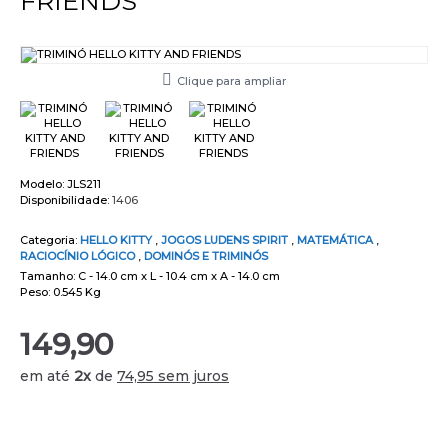
FRIENDS
Clique para ampliar
Modelo:
JLS211
Disponibilidade:
1406
Categoria:
HELLO KITTY
,
JOGOS LUDENS SPIRIT
,
MATEMÁTICA
,
RACIOCÍNIO LÓGICO
,
DOMINÓS E TRIMINÓS
Tamanho: C - 14.0 cm x L - 10.4 cm x A - 14.0 cm
Peso: 0.545 Kg
149,90
em até
2x
de
74,95 sem juros