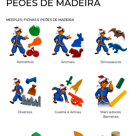
PEÕES DE MADEIRA
MEEPLES, FICHAS E PEÕES DE MADEIRA
Alimentos
Animais
Dinossauros
Diversos
Guerra e Armas
Marcadores
Barreiras