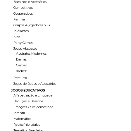
Baralhos e Acessórios
Competitivos
Cooperativos
Família
Grupos 4 jogadores ou +
Iniciantes
Kids
Party Games
Jogos Abstratos
Abstratos Modernos
Damas
Gamão
Xadrez
Percurso
Jogos de Dados e Acessórios
JOGOS EDUCATIVOS
Alfabetização e Linguagem
Dedução e Desafios
Emoções / Socioemocional
Infantil
Matemática
Raciocínio Lógico
Temática Brasileira