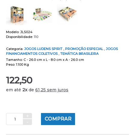
Modelo:
JLS024
Disponibilidade:
110
Categoria:
JOGOS LUDENS SPIRIT
,
PROMOÇÃO ESPECIAL
,
JOGOS
FINANCIAMENTOS COLETIVOS
,
TEMÁTICA BRASILEIRA
Tamanho: C - 26.0 cm x L - 8.0 cm x A - 26.0 cm
Peso: 1.100 Kg
122,50
em até
2x
de
61,25 sem juros
+
COMPRAR
-