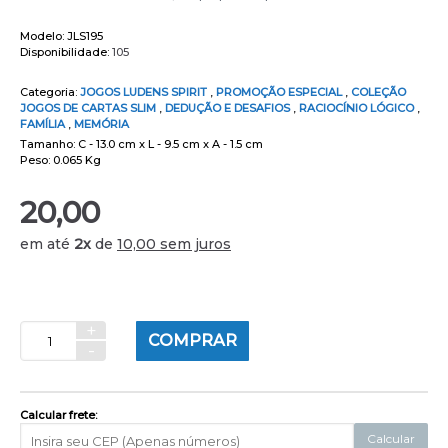
Modelo:
JLS195
Disponibilidade:
105
Categoria:
JOGOS LUDENS SPIRIT
,
PROMOÇÃO ESPECIAL
,
COLEÇÃO
JOGOS DE CARTAS SLIM
,
DEDUÇÃO E DESAFIOS
,
RACIOCÍNIO LÓGICO
,
FAMÍLIA
,
MEMÓRIA
Tamanho: C - 13.0 cm x L - 9.5 cm x A - 1.5 cm
Peso: 0.065 Kg
20,00
em até
2x
de
10,00 sem juros
+
COMPRAR
-
Calcular frete:
Calcular