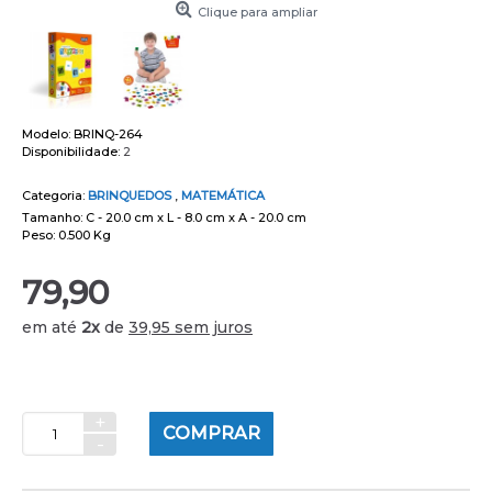
Clique para ampliar
Modelo:
BRINQ-264
Disponibilidade:
2
Categoria:
BRINQUEDOS
,
MATEMÁTICA
Tamanho: C - 20.0 cm x L - 8.0 cm x A - 20.0 cm
Peso: 0.500 Kg
79,90
em até
2x
de
39,95 sem juros
+
COMPRAR
-