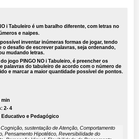
O i Tabuleiro
é um baralho diferente, com letras no
números e
naipes.
 possível inventar inúmeras formas de jogar, tendo
 o desafio de
escrever palavras, seja ordenando,
 ou mudando letras.
o do jogo
PINGO NO i Tabuleiro
, é preencher os
de
palavras do tabuleiro de acordo com o número de
gido e marcar a maior
quantidade possível de pontos.
 min
:
2- 4
Educativo e Pedagógico
:
Cognição, sustentação de Atenção, Comportamento
io, Pensamento Hipotético, Reversibilidade do