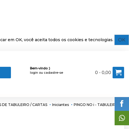
OK
car em OK, você aceita todos os cookies e tecnologias.
Bem-vindo :)
0 - 0,00
login
ou
cadastre-se
 DE TABULEIRO / CARTAS
Iniciantes
PINGO NO i - TABULEIRO