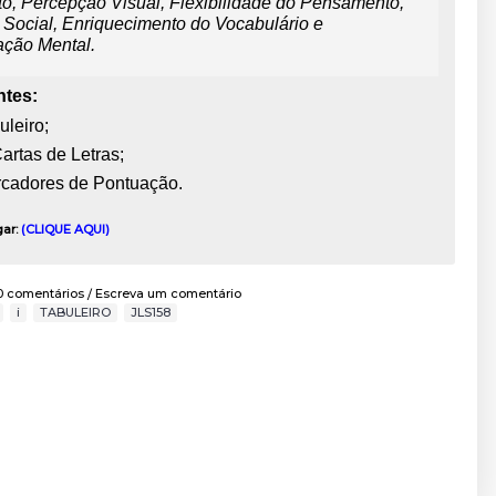
, Percepção Visual, Flexibilidade do Pensamento,
 Social, Enriquecimento do Vocabulário e
ção Mental.
tes:
uleiro;
artas de Letras;
rcadores de Pontuação.
gar:
(CLIQUE AQUI)
0 comentários
Escreva um comentário
/
,
i
,
TABULEIRO
,
JLS158