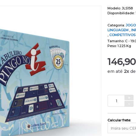
Modelo:
JLS158
Disponibilidade:
Categoria:
JOGO
LINGUAGEM
,
IN
,
COMPETITIVO
Tamanho: C - 19.0
Peso: 1.225 Kg
146,90
em até
2x
d
+
-
Calcular frete: