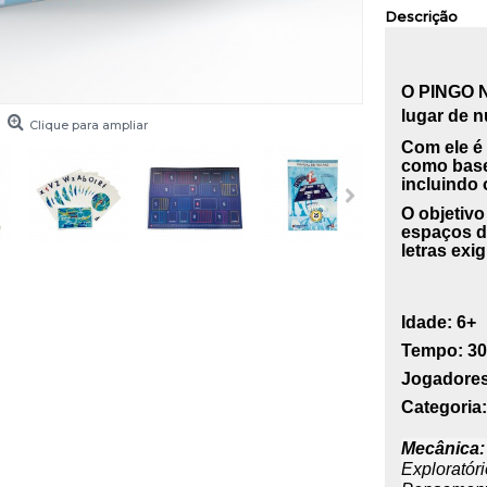
Descrição
O
PINGO N
lugar de 
Clique para ampliar
Com
ele é
como base
incluindo
O
objetiv
espaços 
letras exi
Idade:
6+
Tempo:
30
Jogadores
Categoria:
Mecânica
Exploratór