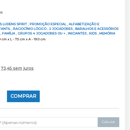
16
S LUDENS SPIRIT
,
PROMOÇÃO ESPECIAL
,
ALFABETIZAÇÃO E
FANTIL
,
RACIOCÍNIO LÓGICO
,
2 JOGADORES
,
BARALHOS E ACESSÓRIOS
S
,
FAMÍLIA
,
GRUPOS 4 JOGADORES OU +
,
INICIANTES
,
KIDS
,
MEMÓRIA
 cm x L - 7.5 cm x A - 19.0 cm
e
73,45 sem juros
COMPRAR
Calcular