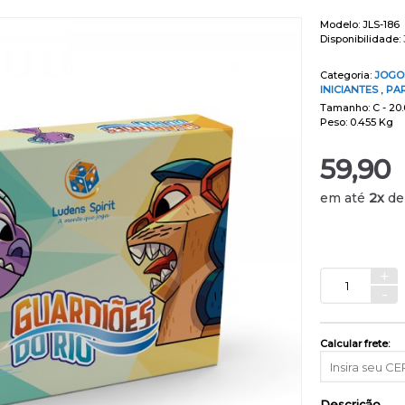
Modelo:
JLS-186
Disponibilidade:
Categoria:
JOGO
INICIANTES
,
PA
Tamanho: C - 20.0
Peso: 0.455 Kg
59,90
em até
2x
d
+
-
Calcular frete:
Descrição