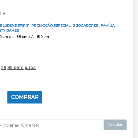
319
S LUDENS SPIRIT
,
PROMOÇÃO ESPECIAL
,
2 JOGADORES
,
FAMÍLIA
,
RTY GAMES
 cm x L - 5.5 cm x A - 15.0 cm
e
29,95 sem juros
COMPRAR
Calcular