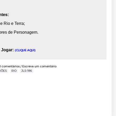
tes:
e Rio e Terra;
ores de Personagem.
 Jogar:
(CLIQUE AQUI)
0 comentários
Escreva um comentário
/
IÕES
,
RIO
,
JLS-186