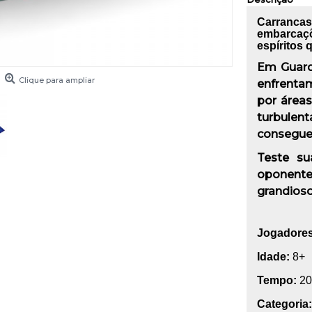
Carrancas
embarcaç
espíritos
Em
Guard
Clique para ampliar
enfrenta
por área
turbulen
consegue
Teste su
oponent
grandioso
Jogadores
Idade:
8+
Tempo:
20
Categoria