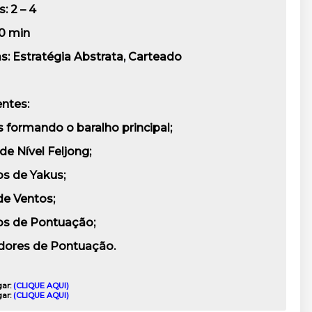
s:
2 – 4
0 min
s:
Estratégia Abstrata
,
Carteado
ntes:
s formando o baralho principal;
de Nível Feljong;
s de Yakus;
de Ventos;
s de Pontuação;
dores de Pontuação.
gar:
(CLIQUE AQUI)
gar:
(CLIQUE AQUI)