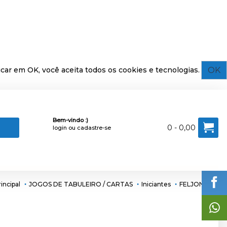
OK
car em OK, você aceita todos os cookies e tecnologias.
Bem-vindo :)
0 - 0,00
login
ou
cadastre-se
incipal
JOGOS DE TABULEIRO / CARTAS
Iniciantes
FELJONG