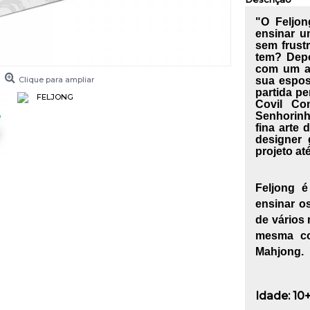
"O
Feljon
ensinar u
sem frust
tem? Depo
com um am
Clique para ampliar
sua espos
partida p
Covil Co
Senhorinh
fina arte 
designer 
projeto at
Feljong 
ensinar o
de vários 
mesma co
Mahjong.
Idade:
10