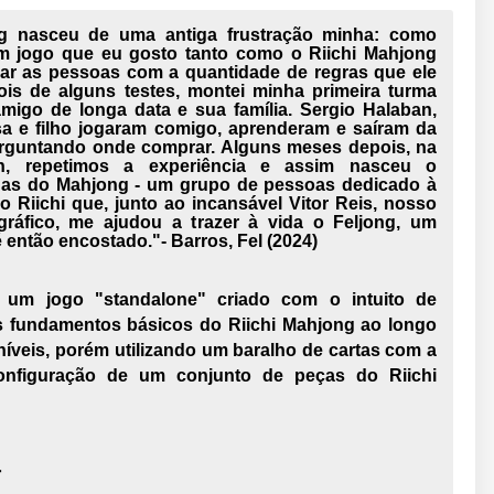
g
nasceu de uma antiga frustração minha: como
m jogo que eu gosto tanto como o Riichi Mahjong
rar as pessoas com a quantidade de regras que ele
is de alguns testes, montei minha primeira turma
igo de longa data e sua família. Sergio Halaban,
a e filho jogaram comigo, aprenderam e saíram da
erguntando onde comprar. Alguns meses depois, na
n, repetimos a experiência e assim nasceu o
as do Mahjong - um grupo de pessoas dedicado à
do Riichi que, junto ao incansável Vitor Reis, nosso
gráfico, me ajudou a trazer à vida o
Feljong
, um
é então encostado."- Barros, Fel (2024)
é um jogo "standalone" criado com o intuito de
s fundamentos básicos do Riichi Mahjong ao longo
níveis, porém utilizando um baralho de cartas com a
nfiguração de um conjunto de peças do Riichi
+