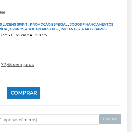
356
S LUDENS SPIRIT
,
PROMOÇÃO ESPECIAL
,
JOGOS FINANCIAMENTOS
ÍLIA
,
GRUPOS 4 JOGADORES OU +
,
INICIANTES
,
PARTY GAMES
 cm x L - 5.5 cm x A - 15.0 cm
e
77,45 sem juros
COMPRAR
Calcular