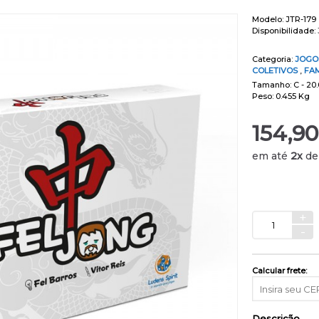
Modelo:
JTR-179
Disponibilidade:
Categoria:
JOGO
COLETIVOS
,
FAM
Tamanho: C - 20.0
Peso: 0.455 Kg
154,90
em até
2x
d
+
-
Calcular frete:
Descrição