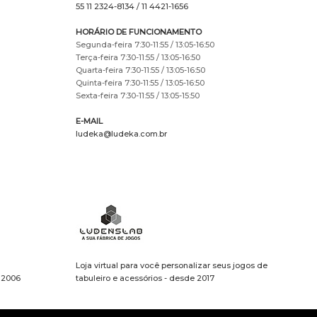
55 11 2324-8134
/ 11 4421-1656
HORÁRIO DE FUNCIONAMENTO
Segunda-feira 7:30-11:55 / 13:05-16:50
Terça-feira 7:30-11:55 / 13:05-16:50
Quarta-feira 7:30-11:55 / 13:05-16:50
Quinta-feira 7:30-11:55 / 13:05-16:50
Sexta-feira 7:30-11:55 / 13:05-15:50
E-MAIL
ludeka@ludeka.com.br
Loja virtual para você personalizar seus jogos de
e 2006
tabuleiro e acessórios - desde 2017