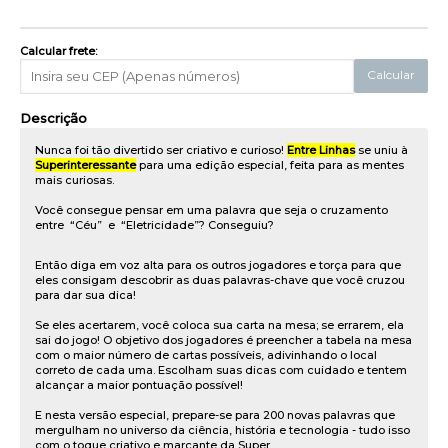
Calcular frete:
Calcular
Descrição
Nunca foi tão divertido ser criativo e curioso!
Entre Linhas
se uniu à
Superinteressante
para uma edição especial, feita para as mentes
mais curiosas.
Você consegue pensar em uma palavra que seja o cruzamento
entre “Céu” e “Eletricidade”? Conseguiu?
Então diga em voz alta para os outros jogadores e torça para que
eles consigam descobrir as duas palavras-chave que você cruzou
para dar sua dica!
Se eles acertarem, você coloca sua carta na mesa; se errarem, ela
sai do jogo! O objetivo dos jogadores é preencher a tabela na mesa
com o maior número de cartas possíveis, adivinhando o local
correto de cada uma. Escolham suas dicas com cuidado e tentem
alcançar a maior pontuação possível!
E nesta versão especial, prepare-se para 200 novas palavras que
mergulham no universo da ciência, história e tecnologia - tudo isso
com o toque criativo e marcante da Super.