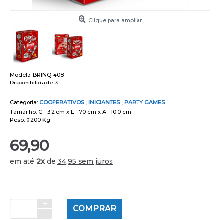
Clique para ampliar
Modelo:
BRINQ-408
Disponibilidade:
3
Categoria:
COOPERATIVOS
,
INICIANTES
,
PARTY GAMES
Tamanho: C - 3.2 cm x L - 7.0 cm x A - 10.0 cm
Peso: 0.200 Kg
69,90
em até
2x
de
34,95 sem juros
+
COMPRAR
-