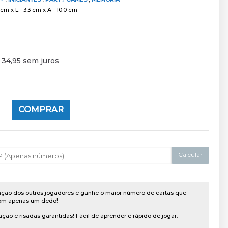
cm x L - 3.3 cm x A - 10.0 cm
e
34,95 sem juros
COMPRAR
Calcular
ação dos outros jogadores e ganhe o maior número de cartas que
om apenas um dedo!
ação e risadas garantidas! Fácil de aprender e rápido de jogar: