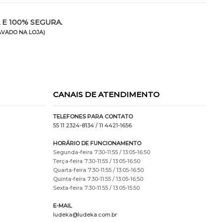
E 100% SEGURA.
VADO NA LOJA)
CANAIS DE ATENDIMENTO
TELEFONES PARA CONTATO
55 11 2324-8134
/ 11 4421-1656
HORÁRIO DE FUNCIONAMENTO
Segunda-feira 7:30-11:55 / 13:05-16:50
Terça-feira 7:30-11:55 / 13:05-16:50
Quarta-feira 7:30-11:55 / 13:05-16:50
Quinta-feira 7:30-11:55 / 13:05-16:50
Sexta-feira 7:30-11:55 / 13:05-15:50
E-MAIL
ludeka@ludeka.com.br