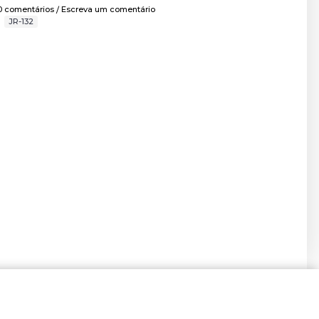
0 comentários
Escreva um comentário
/
,
JR-132