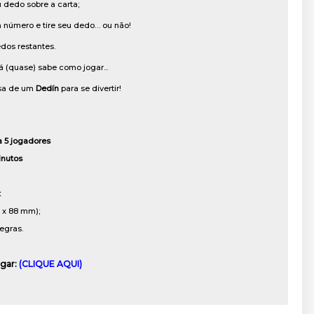
u dedo sobre a carta;
 número e tire seu dedo… ou não!
dos restantes.
á (quase) sabe como jogar...
sa de um
Dedín
para se divertir!
a 5 jogadores
inutos
:
3 x 88 mm);
egras.
ogar:
(CLIQUE AQUI)