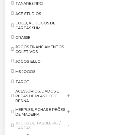
TANARES RPG
ACE STUDIOS
COLEÇÃO JOGOS DE
CARTAS SLIM
GRASSE
JOGOS FINANCIAMENTOS
COLETIVOS
JOGOS IELLO
MS JOGOS
TAROT
ACESSÓRIOS, DADOS E
+
PEÇAS DE PLÁSTICO E
RESINA
MEEPLES, FICHAS E PEÕES
+
DE MADEIRA
JOGOS DE TABULEIRO /
-
CARTAS