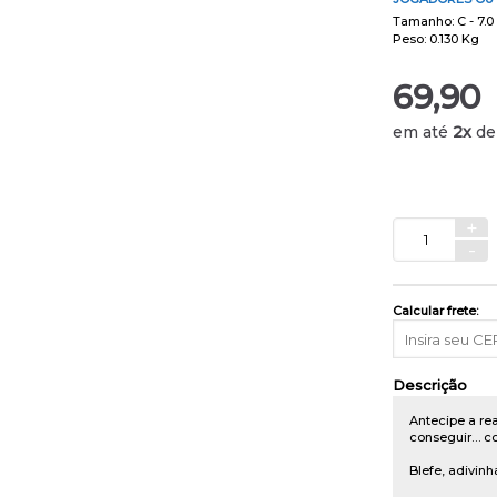
Tamanho: C - 7.0 
Peso: 0.130 Kg
69,90
em até
2x
d
+
-
Calcular frete:
Descrição
Antecipe a re
conseguir… c
Blefe, adivinh