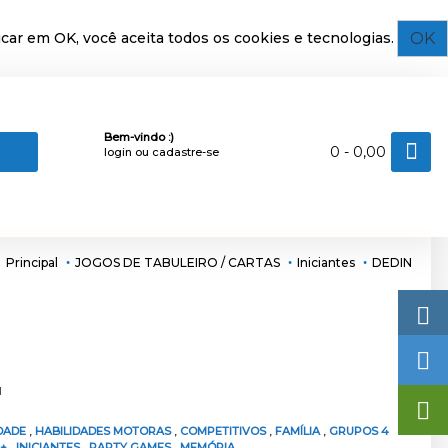
OK
car em OK, você aceita todos os cookies e tecnologias.
Bem-vindo :)
0 - 0,00
login
ou
cadastre-se
Principal
JOGOS DE TABULEIRO / CARTAS
Iniciantes
DEDIN
1
IDADE
,
HABILIDADES MOTORAS
,
COMPETITIVOS
,
FAMÍLIA
,
GRUPOS 4
 +
,
INICIANTES
,
PARTY GAMES
,
MEMÓRIA