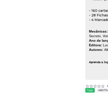
- 160 cart
- 28 Ficha
- 4 Marcad
Mecânicas
Secreto, Vo
Ano de lan
Editora:
Lud
Autores:
Al
Aprenda a Jo
Tags:
ABSTR