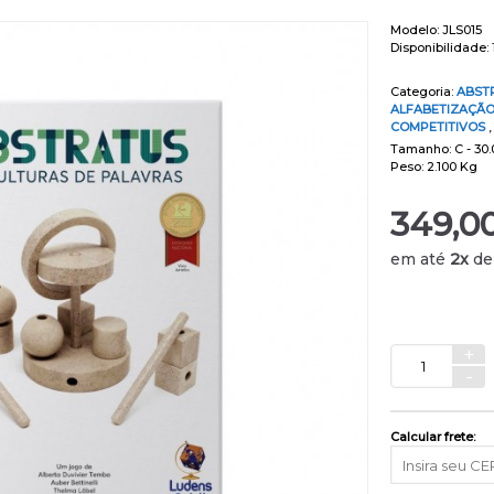
Modelo:
JLS015
Disponibilidade:
Categoria:
ABST
ALFABETIZAÇÃO
COMPETITIVOS
Tamanho: C - 30.0
Peso: 2.100 Kg
349,0
em até
2x
d
+
-
Calcular frete: