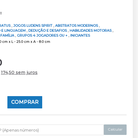
11
RATUS
,
JOGOS LUDENS SPIRIT
,
ABSTRATOS MODERNOS
,
 E LINGUAGEM
,
DEDUÇÃO E DESAFIOS
,
HABILIDADES MOTORAS
,
,
FAMÍLIA
,
GRUPOS 4 JOGADORES OU +
,
INICIANTES
 cm x L - 25.0 cm x A - 8.0 cm
0
e
174,50 sem juros
COMPRAR
Calcular