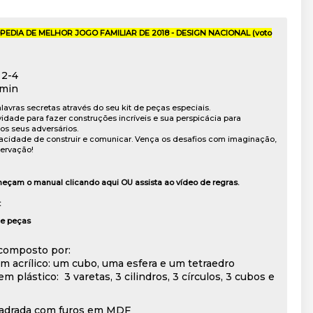
EDIA DE MELHOR JOGO FAMILIAR DE 2018 - DESIGN NACIONAL (voto
2-4
min
lavras secretas através do seu kit de peças especiais.
vidade para fazer construções incríveis e sua perspicácia para
os seus adversários.
acidade de construir e comunicar. Vença os desafios com imaginação,
ervação!
heçam o manual clicando
aqui
OU assista ao
vídeo de regras
.
:
 de peças
 composto por:
em acrílico: um cubo, uma esfera e um tetraedro
em plástico: 3 varetas, 3 cilindros, 3 círculos, 3 cubos e
adrada com furos em MDF