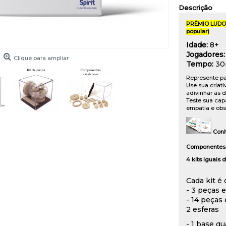
Descrição
PRÊMIO LUDOP
popular)
Idade:
8+
Jogadores:
Clique para ampliar
Tempo:
30
Represente pa
Use sua criati
adivinhar as d
Teste sua cap
empatia e obs
Con
Componentes
4 kits iguais
Cada kit é
- 3 peças 
- 14 peças 
2 esferas
- 1
base qu