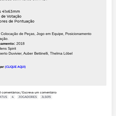
as 41x63mm
s de Votação
ores de Pontuação
:
Colocação de Peças, Jogo em Equipe, Posicionamento
tação.
çamento:
2018
ens Spirit
berto Duvivier, Auber Bettinelli, Thelma Löbel
gar:
(CLIQUE AQUI)
0 comentários
Escreva um comentário
/
ATUS
,
4
,
JOGADORES
,
JLS015