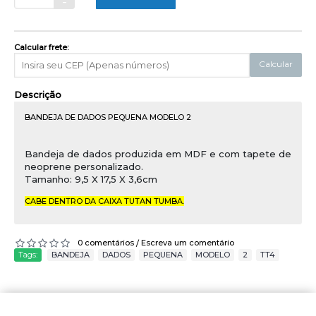
-
Calcular frete:
Calcular
Descrição
BANDEJA DE DADOS PEQUENA MODELO 2
Bandeja de dados produzida em MDF e com tapete de
neoprene personalizado.
Tamanho: 9,5 X 17,5 X 3,6cm
CABE DENTRO DA CAIXA TUTAN TUMBA.
0 comentários
Escreva um comentário
/
Tags:
BANDEJA
,
DADOS
,
PEQUENA
,
MODELO
,
2
,
TT4