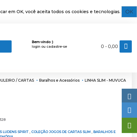
OK
car em OK, você aceita todos os cookies e tecnologias.
Bem-vindo :)
0 - 0,00
login
ou
cadastre-se
ULEIRO / CARTAS
Baralhos e Acessórios
LINHA SLIM - MUVUCA
328
S LUDENS SPIRIT
,
COLEÇÃO JOGOS DE CARTAS SLIM
,
BARALHOS E
EMÓRIA