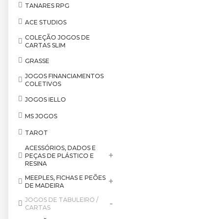
TANARES RPG
ACE STUDIOS
COLEÇÃO JOGOS DE
CARTAS SLIM
GRASSE
JOGOS FINANCIAMENTOS
COLETIVOS
JOGOS IELLO
MS JOGOS
TAROT
ACESSÓRIOS, DADOS E
+
PEÇAS DE PLÁSTICO E
RESINA
MEEPLES, FICHAS E PEÕES
+
DE MADEIRA
JOGOS DE TABULEIRO /
-
CARTAS