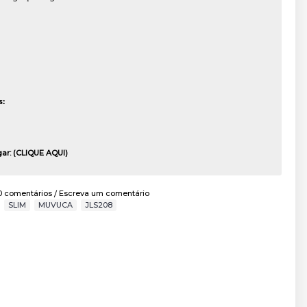
n
:
gar:
(CLIQUE AQUI)
0 comentários
Escreva um comentário
/
,
SLIM
,
MUVUCA
,
JLS208