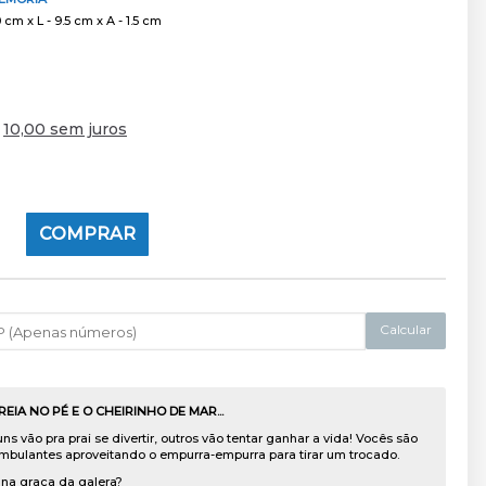
 cm x L - 9.5 cm x A - 1.5 cm
e
10,00 sem juros
COMPRAR
Calcular
REIA NO PÉ E O CHEIRINHO DE MAR...
s vão pra prai se divertir, outros vão tentar ganhar a vida! Vocês são
bulantes aproveitando o empurra-empurra para tirar um trocado.
 na graça da galera?