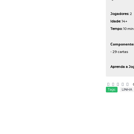
Jogadores:
2
Idade:
14+
Tempo:
10 mi
Componentes
- 29 cartas
Aprenda a Jo
Tags:
LINHA