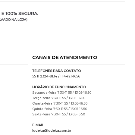
E 100% SEGURA.
VADO NA LOJA)
CANAIS DE ATENDIMENTO
TELEFONES PARA CONTATO
55 11 2324-8134
/ 11 4421-1656
HORÁRIO DE FUNCIONAMENTO
Segunda-feira 7:30-11:55 / 13:05-16:50
Terça-feira 7:30-11:55 / 13:05-16:50
Quarta-feira 7:30-11:55 / 13:05-16:50
Quinta-feira 7:30-11:55 / 13:05-16:50
Sexta-feira 7:30-11:55 / 13:05-15:50
E-MAIL
ludeka@ludeka.com.br