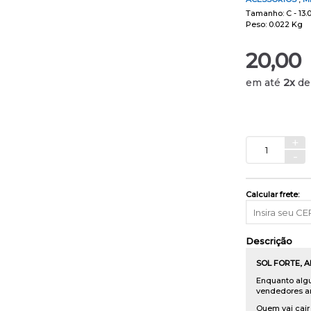
Tamanho: C - 13.0
Peso: 0.022 Kg
20,00
em até
2x
d
+
-
Calcular frete:
Descrição
SOL FORTE, A
Enquanto algun
vendedores am
Quem vai cair