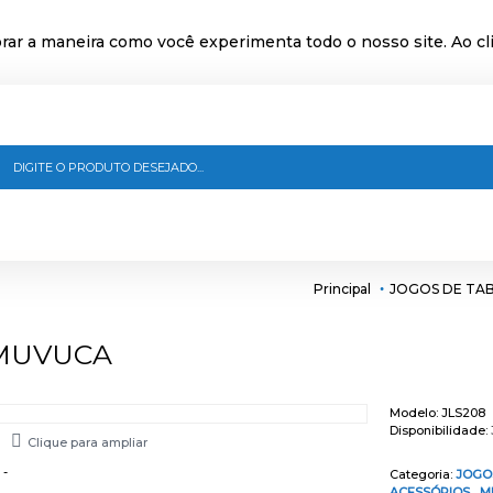
ar a maneira como você experimenta todo o nosso site. Ao cli
Principal
JOGOS DE TAB
 MUVUCA
Modelo:
JLS208
Disponibilidade:
Clique para ampliar
Categoria:
JOGO
ACESSÓRIOS
,
M