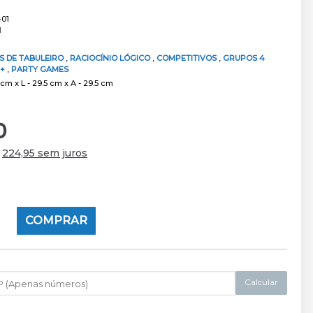
01
1
S DE TABULEIRO
,
RACIOCÍNIO LÓGICO
,
COMPETITIVOS
,
GRUPOS 4
 +
,
PARTY GAMES
cm x L - 29.5 cm x A - 29.5 cm
0
e
224,95 sem juros
COMPRAR
Calcular