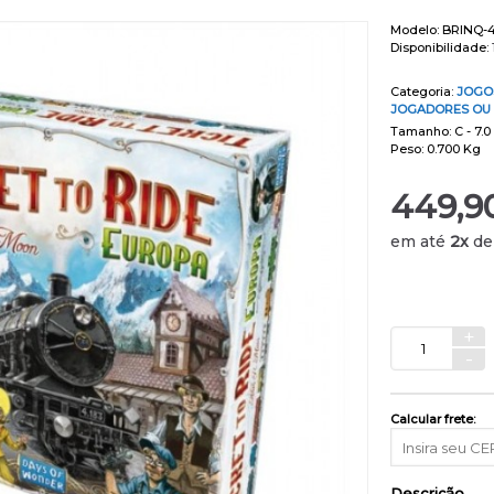
Modelo:
BRINQ-4
Disponibilidade:
Categoria:
JOGO
JOGADORES OU
Tamanho: C - 7.0 
Peso: 0.700 Kg
449,9
em até
2x
d
+
-
Calcular frete:
Descrição