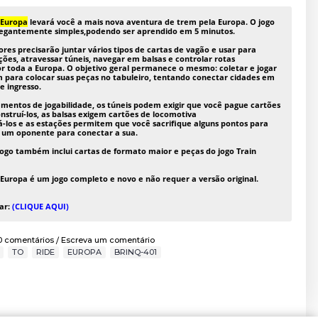
 Europa
levará você a mais nova aventura de trem pela Europa. O jogo
egantemente simples,
podendo ser aprendido em 5 minutos.
ores precisarão juntar vários tipos de cartas de vagão e usar para
ções, atravessar túneis, navegar em balsas e controlar rotas
por toda a Europa. O objetivo geral permanece o mesmo: coletar e jogar
m para colocar suas peças no tabuleiro, tentando conectar cidades em
e ingresso.
mentos de jogabilidade, os túneis podem exigir que você pague cartões
nstruí-los, as balsas exigem cartões de locomotiva
á-los e as estações permitem que você sacrifique alguns pontos para
e um oponente para conectar a sua.
jogo também inclui cartas de formato maior e peças do jogo Train
 Europa
é um jogo completo e novo e não requer a versão original.
ar:
(CLIQUE AQUI)
0 comentários
Escreva um comentário
/
,
TO
,
RIDE
,
EUROPA
,
BRINQ-401