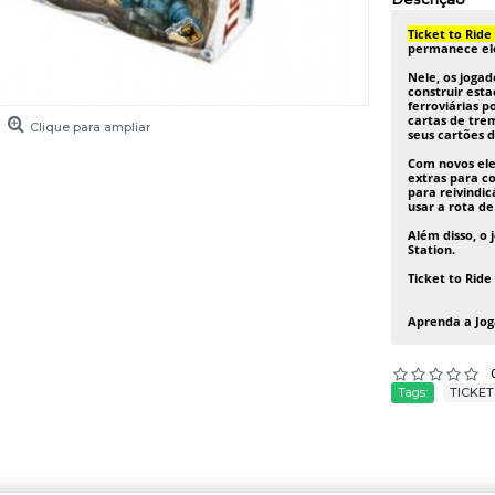
Ticket to Ride
permanece el
Nele, os jogad
construir esta
ferroviárias 
cartas de tre
Clique para ampliar
seus cartões d
Com novos ele
extras para co
para reivindic
usar a rota d
Além disso, o 
Station.
Ticket to Ride
Aprenda a Jog
Tags:
TICKET