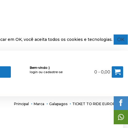
OK
car em OK, você aceita todos os cookies e tecnologias.
Bem-vindo :)
0 - 0,00
login
ou
cadastre-se
Principal
Marca
Galapagos
TICKET TO RIDE EUROPA