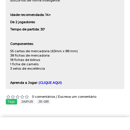
utilizá-los de forma inteligente.
Idade recomendada: 14+
De 2 jogadores
Tempo de partida: 30'
Componentes:
55 cartas de mercadoria (63mm x 88 mm)
38 fichas de mercadoria
18 fichas de bônus
1 ficha de camelo
3 selos de excelência
Aprenda a Jogar:
(CLIQUE AQUI)
0 comentários
Escreva um comentário
/
Tags:
JAIPUR
,
JR-081