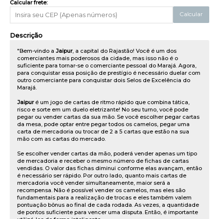
Calcular frete:
Calcular
Descrição
"Bem-vindo a
Jaipur
, a capital do Rajastão! Você é um dos
comerciantes mais poderosos da cidade, mas isso não é o
suficiente para tornar-se o comerciante pessoal do Marajá. Agora,
para conquistar essa posição de prestígio é necessário duelar com
outro comerciante para conquistar dois Selos de Excelência do
Marajá.
Jaipur
é um jogo de cartas de ritmo rápido que combina tática,
risco e sorte em um duelo eletrizante! No seu turno, você pode
pegar ou vender cartas da sua mão. Se você escolher pegar cartas
da mesa, pode optar entre pegar todos os camelos, pegar uma
carta de mercadoria ou trocar de 2 a 5 cartas que estão na sua
mão com as cartas do mercado.
Se escolher vender cartas da mão, poderá vender apenas um tipo
de mercadoria e receber o mesmo número de fichas de cartas
vendidas. O valor das fichas diminui conforme elas avançam, então
é necessário ser rápido. Por outro lado, quanto mais cartas de
mercadoria você vender simultaneamente, maior será a
recompensa. Não é possível vender os camelos, mas eles são
fundamentais para a realização de trocas e eles também valem
pontuação bônus ao final de cada rodada. As vezes, a quantidade
de pontos suficiente para vencer uma disputa. Então, é importante