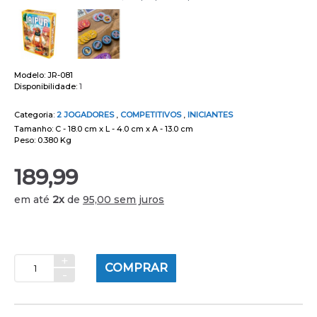
Modelo:
JR-081
Disponibilidade:
1
Categoria:
2 JOGADORES
,
COMPETITIVOS
,
INICIANTES
Tamanho: C - 18.0 cm x L - 4.0 cm x A - 13.0 cm
Peso: 0.380 Kg
189,99
em até
2x
de
95,00 sem juros
+
COMPRAR
-