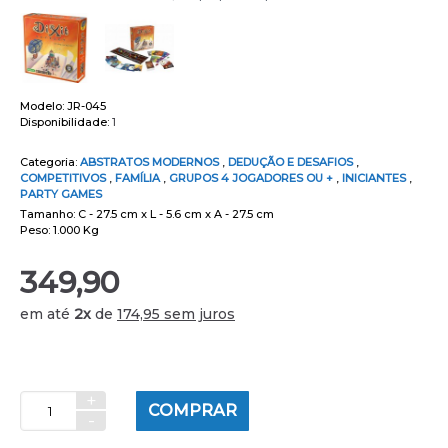
Modelo:
JR-045
Disponibilidade:
1
Categoria:
ABSTRATOS MODERNOS
,
DEDUÇÃO E DESAFIOS
,
COMPETITIVOS
,
FAMÍLIA
,
GRUPOS 4 JOGADORES OU +
,
INICIANTES
,
PARTY GAMES
Tamanho: C - 27.5 cm x L - 5.6 cm x A - 27.5 cm
Peso: 1.000 Kg
349,90
em até
2x
de
174,95 sem juros
+
COMPRAR
-