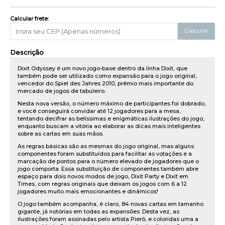
Calcular frete:
Calcular
Descrição
Dixit Odyssey é um novo jogo-base dentro da linha Dixit, que
também pode ser utilizado como expansão para o jogo original,
vencedor do Spiel des Jahres 2010, prêmio mais importante do
mercado de jogos de tabuleiro.
Nesta nova versão, o número máximo de participantes foi dobrado,
e você conseguirá convidar até 12 jogadores para a mesa,
tentando decifrar as belíssimas e enigmáticas ilustrações do jogo,
enquanto buscam a vitória ao elaborar as dicas mais inteligentes
sobre as cartas em suas mãos.
As regras básicas são as mesmas do jogo original, mas alguns
componentes foram substituídos para facilitar as votações e a
marcação de pontos para o número elevado de jogadores que o
jogo comporta. Essa substituição de componentes também abre
espaço para dois novos modos de jogo, Dixit Party e Dixit em
Times, com regras originais que deixam os jogos com 6 a 12
jogadores muito mais emocionantes e dinâmicos!
O jogo também acompanha, é claro, 84 novas cartas em tamanho
gigante, já notórias em todas as expansões. Desta vez, as
ilustrações foram assinadas pelo artista Pierô, e coloridas uma a