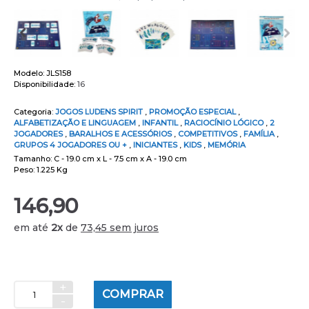
Modelo:
JLS158
Disponibilidade:
16
Categoria:
JOGOS LUDENS SPIRIT
,
PROMOÇÃO ESPECIAL
,
ALFABETIZAÇÃO E LINGUAGEM
,
INFANTIL
,
RACIOCÍNIO LÓGICO
,
2
JOGADORES
,
BARALHOS E ACESSÓRIOS
,
COMPETITIVOS
,
FAMÍLIA
,
GRUPOS 4 JOGADORES OU +
,
INICIANTES
,
KIDS
,
MEMÓRIA
Tamanho: C - 19.0 cm x L - 7.5 cm x A - 19.0 cm
Peso: 1.225 Kg
146,90
em até
2x
de
73,45 sem juros
+
COMPRAR
-