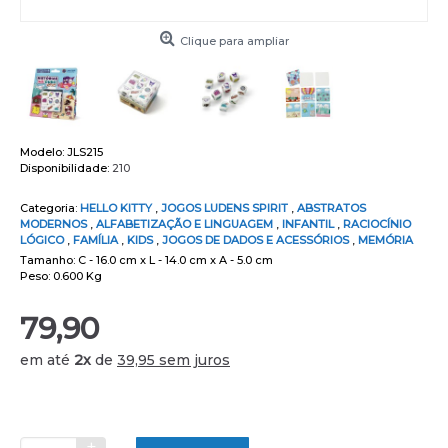
Clique para ampliar
Modelo:
JLS215
Disponibilidade:
210
Categoria:
HELLO KITTY
,
JOGOS LUDENS SPIRIT
,
ABSTRATOS
MODERNOS
,
ALFABETIZAÇÃO E LINGUAGEM
,
INFANTIL
,
RACIOCÍNIO
LÓGICO
,
FAMÍLIA
,
KIDS
,
JOGOS DE DADOS E ACESSÓRIOS
,
MEMÓRIA
Tamanho: C - 16.0 cm x L - 14.0 cm x A - 5.0 cm
Peso: 0.600 Kg
79,90
em até
2x
de
39,95 sem juros
+