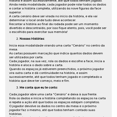
história e assim sucessivamente, até que todos tenham jogado.
Ainda nesta modalidade, cada jogador pode rolar todos os dados
e contar a história completa, utilizando às nove figuras da face
superior.
A carta cenário deve ser virada no início da história, e ela vai
determinar o local onde tudo deve acontecer.
Recontar a história ao final da rodada pode ser um momento
divertido e descontraído, por isso fique atento, pois, você pode ser
o escolhido para exercitar sua memória!
Nossas Histórias:
Inicia essa modalidade virando uma carta “Cenário” no centro da
mesa.
As cartas possuem marcação que indica quantos dados devem
ser utilizados por carta.
Cada jogador, na sua vez, rola os dados e escolhe a face, inicia a
história e aloca o dado sobre a carta.
Quando os espaços já estiverem preenchidos, o próximo jogador
vira outra carta e dá continuidade na história, e assim
sucessivamente, até que todos tenham jogado e completado a
história que deve ter começo, meio e fim.
Me conta que eu te conto:
Cada jogador abre uma carta “Cenário” e deixa à sua frente.
Rola os dados e inicia a história completando os espaços na carta
e repete a ação até que todos os espaços estejam completos.
O jogador devolve os dados no centro da mesa e o próximo
jogador faz o mesmo, até que todos tenham contado suas
histórias.