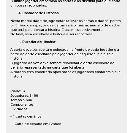
O último jogador embaralha as cartas e as distribui para que cada
um possa recontá-las.
Contador de Histórias:
Nesta modalidade de jogo serão utilizados cartas e dados, porém,
o número de espaços das cartas será o mesmo número de dados
que terá para contar a história. E assim sucessivamente.
No final, será escolhida a história a ser recontada.
Puxador de História:
A carta deve ser aberta e colocada na frente de cada jogador e a
partir do dado escolhido pelo jogador da esquerda inicia-se a
história.
O jogador da vez deve sempre relacionar o dado escolhido ao
cenário representado na carta que foi aberta.
A rodada está encerrada após todos os jogadores contarem a sua
história.
Idade:
5+
Jogadores:
1 - 99
Tempo:
5 min
Componentes:
-
12 dados
- 4 cartas cenários
- 1 Carta de cenário em Branco