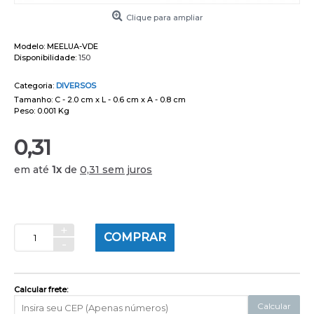
Clique para ampliar
Modelo:
MEELUA-VDE
Disponibilidade:
150
Categoria:
DIVERSOS
Tamanho: C - 2.0 cm x L - 0.6 cm x A - 0.8 cm
Peso: 0.001 Kg
0,31
em até
1x
de
0,31 sem juros
+
COMPRAR
-
Calcular frete:
Calcular