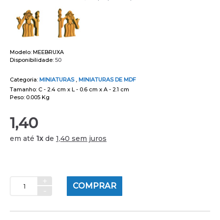
Modelo:
MEEBRUXA
Disponibilidade:
50
Categoria:
MINIATURAS
,
MINIATURAS DE MDF
Tamanho: C - 2.4 cm x L - 0.6 cm x A - 2.1 cm
Peso: 0.005 Kg
1,40
em até
1x
de
1,40 sem juros
+
COMPRAR
-