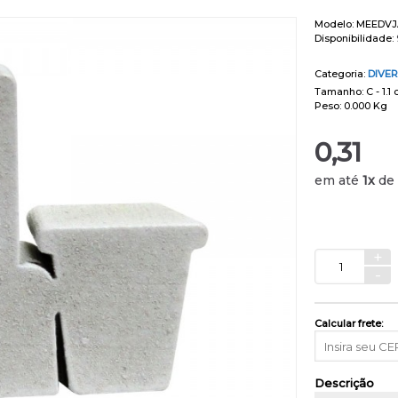
Modelo:
MEEDVJ
Disponibilidade:
Categoria:
DIVE
Tamanho: C - 1.1 
Peso: 0.000 Kg
0,31
em até
1x
de
+
-
Calcular frete:
Descrição