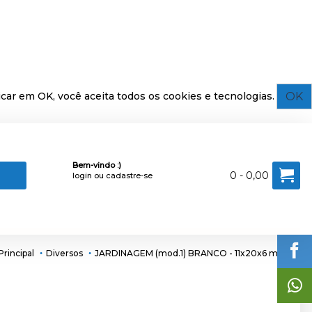
OK
car em OK, você aceita todos os cookies e tecnologias.
Bem-vindo :)
0 - 0,00
login
ou
cadastre-se
Principal
Diversos
JARDINAGEM (mod.1) BRANCO - 11x20x6 mm