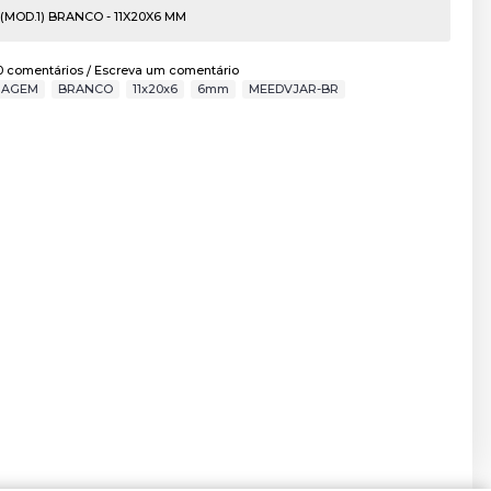
MOD.1) BRANCO - 11X20X6 MM
0 comentários
Escreva um comentário
/
NAGEM
,
BRANCO
,
11x20x6
,
6mm
,
MEEDVJAR-BR