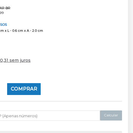
AR-BR
99
RSOS
cm x L - 0.6 cm x A - 2.0 cm
0,31 sem juros
COMPRAR
Calcular